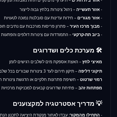
-
אזור בית חולים
– תיעדוף מים נקיים תחת מגבלות זמן קפדנ
-
אזור תעשייה
– ניהול צינורות בלחץ גבוה לייצור
-
אזור מגורים
– חידות עדינות עם סובלנות נמוכה לטעויות
-
מבוך מרכז העיר
– פתרון פריסות מורכבות עם נתיבים חופ
-
ביוב תת-קרקעי
– התמודדות עם צינורות דולפים והפתעות ל
🛠️ מערכת כלים ושדרוגים
מאיצי לחץ
– האצת אספקת מים לשלבים רגישים לזמן
תיקוני דליפה
– תיקון חירום לעד 3 צינורות שבורים בכל שלב
רמזי שרטוט
– חשיפת פתרונות חלקיים או הדגשת צינורות ח
מפתחות זהב
– פתיחת שדרוגים קבועים למכניקות מרכזיות
💡 מדריך אסטרטגיה למקצוענים
-
התחילו מהמקור
: עבדו לאחור מנקודת היציאה לתכנון הנתי