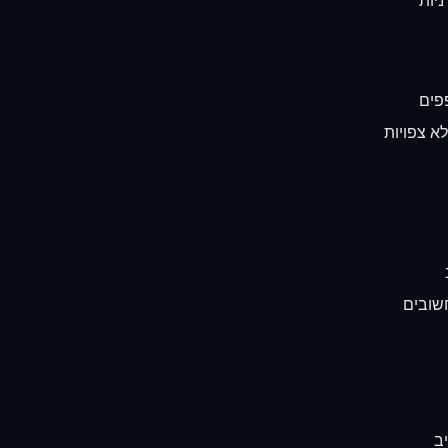
יות
פים
א צפויות
שובים
ב