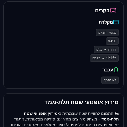
בקרים
מקלדת
מקשי חצים
WASD
רווח = בלם
Shift = בוסט
עכבר
לא נתמך
מירוץ אופנועי שטח תלת-ממד
🏍️ התכוננו לחוויית שטח עוצמתית ב-
מירוץ אופנועי שטח
תלת-ממד
– משחק מירוצים מהיר עם פיזיקה מציאותית, אתגרי
זמן ואופנועים הניתנים לפתיחה! סעו במסלולים מאתגרים והוכיחו