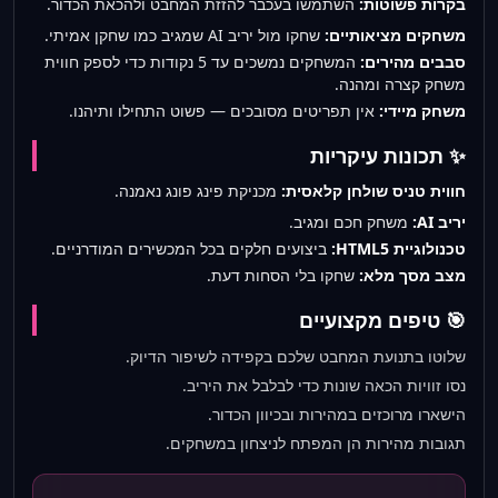
בקרות פשוטות:
השתמשו בעכבר להזזת המחבט ולהכאת הכדור.
משחקים מציאותיים:
שחקו מול יריב AI שמגיב כמו שחקן אמיתי.
סבבים מהירים:
המשחקים נמשכים עד 5 נקודות כדי לספק חווית
משחק קצרה ומהנה.
משחק מיידי:
אין תפריטים מסובכים — פשוט התחילו ותיהנו.
✨ תכונות עיקריות
חווית טניס שולחן קלאסית:
מכניקת פינג פונג נאמנה.
יריב AI:
משחק חכם ומגיב.
טכנולוגיית HTML5:
ביצועים חלקים בכל המכשירים המודרניים.
מצב מסך מלא:
שחקו בלי הסחות דעת.
🎯 טיפים מקצועיים
שלוטו בתנועת המחבט שלכם בקפידה לשיפור הדיוק.
נסו זוויות הכאה שונות כדי לבלבל את היריב.
הישארו מרוכזים במהירות ובכיוון הכדור.
תגובות מהירות הן המפתח לניצחון במשחקים.