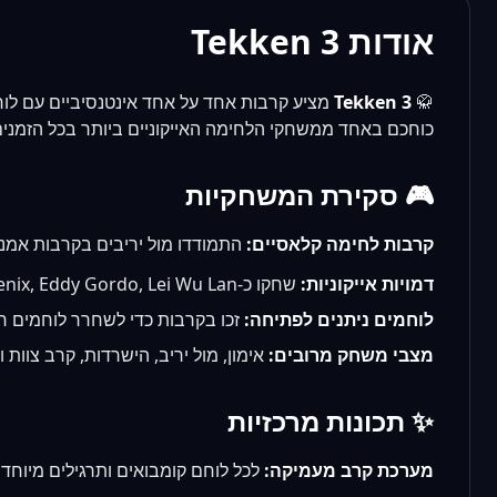
אודות Tekken 3
🥋
Tekken 3
מציע קרבות אחד על אחד אינטנסיביים עם לוחם א
כוחכם באחד ממשחקי הלחימה האייקוניים ביותר בכל הזמנים
🎮 סקירת המשחקיות
קרבות לחימה קלאסיים:
התמודדו מול יריבים בקרבות אמנו
דמויות אייקוניות:
שחקו כ-King, Paul Phoenix, Eddy Gordo, Lei Wu Lan ועוד.
לוחמים ניתנים לפתיחה:
זכו בקרבות כדי לשחרר לוחמים ח
מצבי משחק מרובים:
אימון, מול יריב, הישרדות, קרב צוות וז
✨ תכונות מרכזיות
מערכת קרב מעמיקה:
לכל לוחם קומבואים ותרגילים מיוחדים