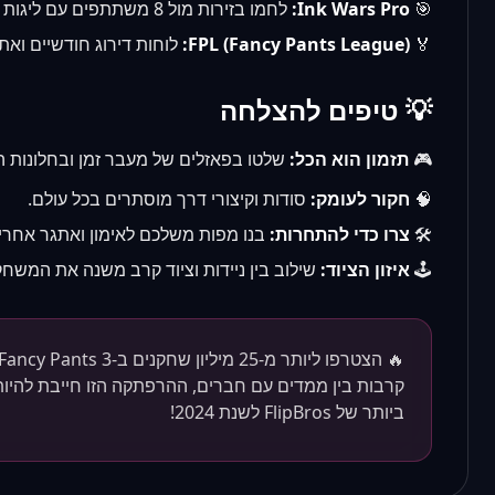
🎯
Ink Wars Pro:
לחמו בזירות מול 8 משתתפים עם ליגות ELO מדורגות.
🏅
FPL (Fancy Pants League):
לוחות דירוג חודשיים ואתג
💡 טיפים להצלחה
🎮
תזמון הוא הכל:
שלטו בפאזלים של מעבר זמן ובחלונות 
🧠
חקור לעומק:
סודות וקיצורי דרך מוסתרים בכל עולם.
🛠️
צרו כדי להתחרות:
בנו מפות משלכם לאימון ואתגר אחרי
🕹️
איזון הציוד:
שילוב בין ניידות וציוד קרב משנה את המשחק
קרבות בין ממדים עם חברים, ההרפתקה הזו חייבת להיו
ביותר של FlipBros לשנת 2024!