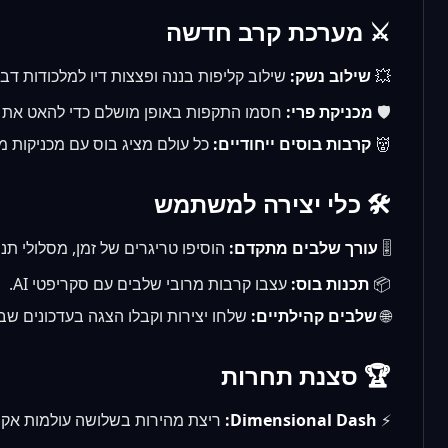
⚔️ מערכת קרב חדשה
💥
שילוב נשק:
שילוב קליפות בננה ופצצות דיו למלכודות דבי
🛡️
מכניקת פרי:
חסמו התקפות באופן מושלם כדי להאט את הז
👹
קרבות בוסים ייחודיים:
כל עולם מציג בוס עם מכניקות 
🛠️ כלי יצירה למשתמש
🎚️
עורך שלבים מתקדם:
הוסיפו טריגרים של זמן, מסלולי תנ
📦
תכנות בוס:
עצבו קרבות מרובי שלבים עם סקריפטי AI.
🌐
שלבים קהילתיים:
שלחו יצירות וקבלו הצגה בעדכונים שבו
🏆 סצנת תחרות
⚡
Dimensional Dash:
ריצת מהירות בשלושה עולמות אקר