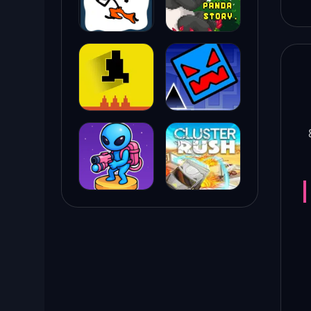
ת חולשות, ואתגרו שחקנים מכל העולם במולטיפלייר עד 8