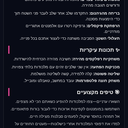
ודורשים תגובה מהירה.
בריחה מהגיהנום:
התקדמו שלב אחר שלב לעבר פני השטח תוך
כדי הימנעות מסכנה.
הרפתקת פיקסלים:
גרפיקה רטרו עם אלמנטים אתגריים
מודרניים.
תעלולי השטן:
הסביבה משתנה כדי לעצור אתכם בכל פנייה.
✨ תכונות עיקריות
משחקיות רפלקסים מהירה:
חשיבה מהירה הכרחית להישרדות.
מכניקות הפתעה:
אין שני שלבים זהים עם מלכודות בלתי צפויות.
שליטה פשוטה:
קלה ללמידה, קשה לשליטה מושלמת.
משחק חוצה פלטפורמות:
עובד במחשב, טאבלט ומובייל.
🎯 טיפים מקצועיים
השארו ערניים—צפו למלכודות להופיע כשאתם הכי לא מצפים.
השתמשו במומנטום לקפיצות ארוכות כדי לעבור בורות פתאומיים.
אל תמהרו בחוסר שיקול; לפעמים סבלנות מצילה חיים.
למדו את דפוסי המלכודות אחרי כישלונות—מעטים החוזרים על