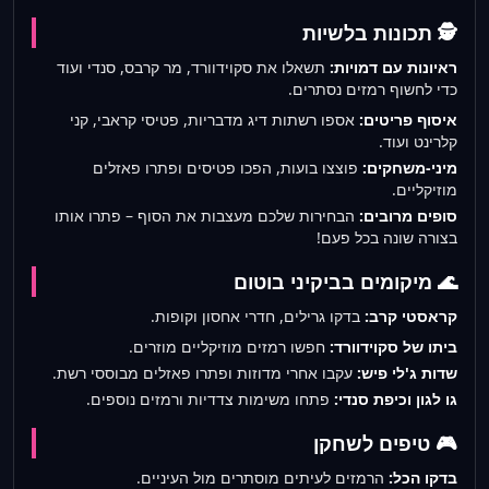
🕵️ תכונות בלשיות
ראיונות עם דמויות:
תשאלו את סקוידוורד, מר קרבס, סנדי ועוד
כדי לחשוף רמזים נסתרים.
איסוף פריטים:
אספו רשתות דיג מדבריות, פטיסי קראבי, קני
קלרינט ועוד.
מיני-משחקים:
פוצצו בועות, הפכו פטיסים ופתרו פאזלים
מוזיקליים.
סופים מרובים:
הבחירות שלכם מעצבות את הסוף – פתרו אותו
בצורה שונה בכל פעם!
🌊 מיקומים בביקיני בוטום
קראסטי קרב:
בדקו גרילים, חדרי אחסון וקופות.
ביתו של סקוידוורד:
חפשו רמזים מוזיקליים מוזרים.
שדות ג'לי פיש:
עקבו אחרי מדוזות ופתרו פאזלים מבוססי רשת.
גו לגון וכיפת סנדי:
פתחו משימות צדדיות ורמזים נוספים.
🎮 טיפים לשחקן
בדקו הכל:
הרמזים לעיתים מוסתרים מול העיניים.