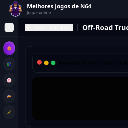
Melhores Jogos de N64
Jogue online
Off-Road Tru
Voltar
para Jogos
Jogando:
Off-Road Truck Simula