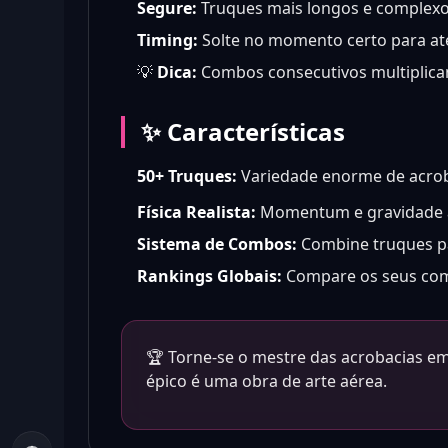
Segure:
Truques mais longos e complex
Timing:
Solte no momento certo para at
💡
Dica:
Combos consecutivos multiplica
✨ Características
50+ Truques:
Variedade enorme de acrob
Física Realista:
Momentum e gravidade a
Sistema de Combos:
Combine truques p
Rankings Globais:
Compare os seus com
🏆 Torne-se o mestre das acrobacias e
épico é uma obra de arte aérea.