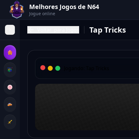
Melhores Jogos de N64
Jogue online
Tap Tricks
Voltar
para Jogos
Jogando:
Tap Tricks