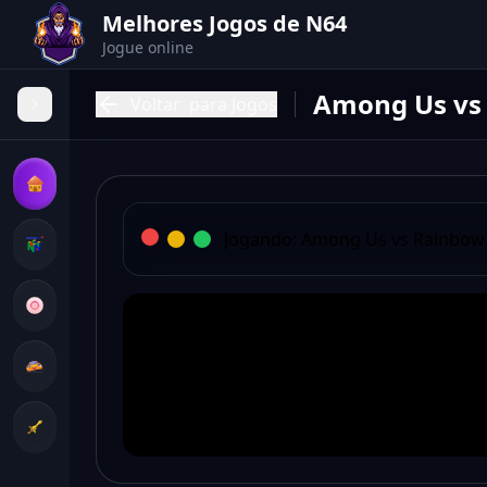
Melhores Jogos de N64
Jogue online
Among Us vs 
Voltar
para Jogos
Jogando:
Among Us vs Rainbow 