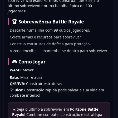
sobrevivência estilo Fortnite. Construa, lute e seja o
último sobrevivente numa batalha épica de 100
jogadores!
🏆 Sobrevivência Battle Royale
Descarte numa ilha com 99 outros jogadores.
Colete armas e recursos para sobreviver.
Construa estruturas de defesa para proteção.
A zona encolhe — mantenha-se dentro para sobreviver!
🎮 Como Jogar
WASD:
Mover
Rato:
Mirar e atirar
Q/E/F/R:
Construir estruturas
💡
Dica:
Construção rápida pode salvar a sua vida em
combate intenso!
🔫 Seja o último a sobreviver em
Fortzone Battle
Royale
! Combine combate, construção e estratégia