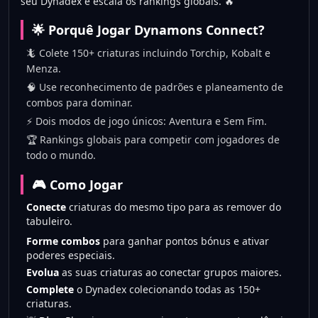
seu Dynadex e escala os rankings globais. 🔥
🌟 Porquê Jogar Dynamons Connect?
🦎 Colete 150+ criaturas incluindo Torchip, Kobalt e
Menza.
🧠 Use reconhecimento de padrões e planeamento de
combos para dominar.
⚡ Dois modos de jogo únicos: Aventura e Sem Fim.
🏆 Rankings globais para competir com jogadores de
todo o mundo.
🎮 Como Jogar
Conecte
criaturas do mesmo tipo para as remover do
tabuleiro.
Forme combos
para ganhar pontos bónus e ativar
poderes especiais.
Evolua
as suas criaturas ao conectar grupos maiores.
Complete
o Dynadex colecionando todas as 150+
criaturas.