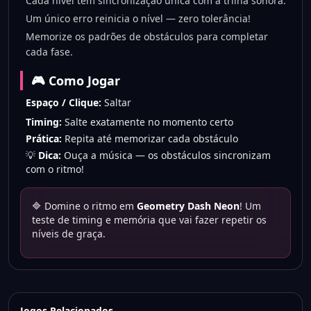
Cada nível tem sincronização única com a trilha sonora.
Um único erro reinicia o nível — zero tolerância!
Memorize os padrões de obstáculos para completar
cada fase.
🎮 Como Jogar
Espaço / Clique:
Saltar
Timing:
Salte exatamente no momento certo
Prática:
Repita até memorizar cada obstáculo
💡
Dica:
Ouça a música — os obstáculos sincronizam
com o ritmo!
🔷 Domine o ritmo em
Geometry Dash Neon
! Um
teste de timing e memória que vai fazer repetir os
níveis de graça.
Jogos Relacionados